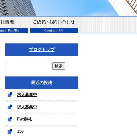
ブログトップ
最近の投稿
求人募集中
求人募集中
Fw:御礼
356